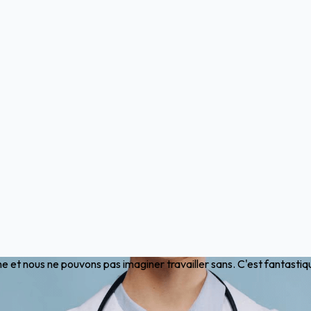
ne et nous ne pouvons pas imaginer travailler sans. C'est fantastiq