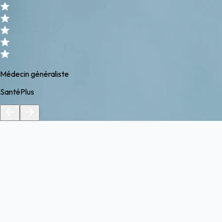
Médecin généraliste
SantéPlus