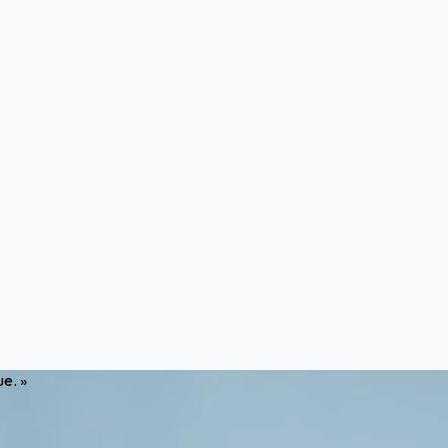
ue. »